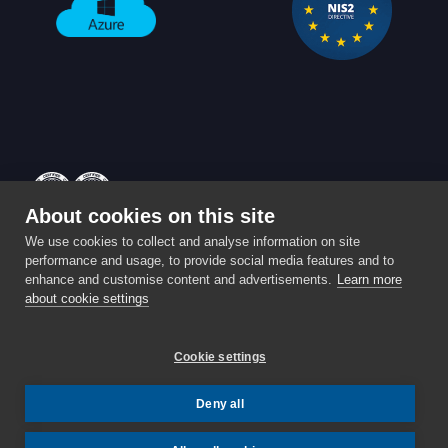
About cookies on this site
Powered by
Enterprise
⚡️ Partita IVA: IT03959590989 ⚡️
We use cookies to collect and analyse information on site
performance and usage, to provide social media features and to
Privacy & Cookie policy
enhance and customise content and advertisements.
Learn more
Sede Operativa: Via A. Bellini 7, Roè Volciano (Brescia) -
about cookie settings
25079
STATUS:
TUTTI I SISTEMI OPERATIVI
.
Cookie settings
Deny all