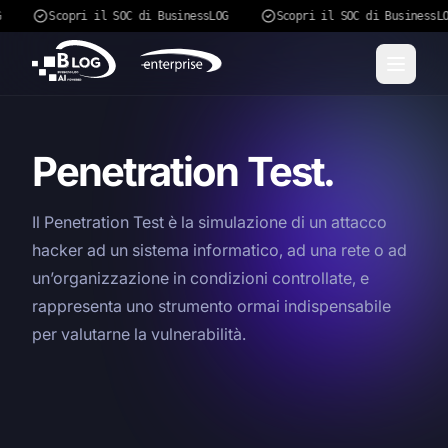
G
Scopri il SOC di BusinessLOG
Scopri il SOC di BusinessL
Penetration Test.
Il Penetration Test è la simulazione di un attacco
hacker ad un sistema informatico, ad una rete o ad
un’organizzazione in condizioni controllate, e
rappresenta uno strumento ormai indispensabile
per valutarne la vulnerabilità.