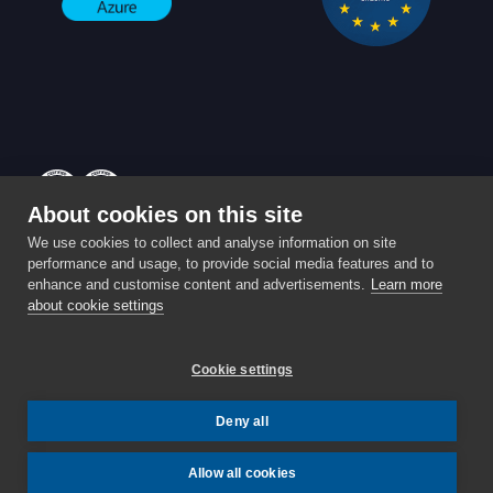
About cookies on this site
Powered by
Enterprise
⚡️ Partita IVA: IT03959590989 ⚡️
We use cookies to collect and analyse information on site
performance and usage, to provide social media features and to
Privacy & Cookie policy
enhance and customise content and advertisements.
Learn more
Sede Operativa: Via A. Bellini 7, Roè Volciano (Brescia) -
about cookie settings
25079
Cookie settings
STATUS:
TUTTI I SISTEMI OPERATIVI
.
Deny all
Allow all cookies