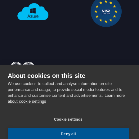
About cookies on this site
Powered by
Enterprise
⚡️ Partita IVA: IT03959590989 ⚡️
We use cookies to collect and analyse information on site
performance and usage, to provide social media features and to
Privacy & Cookie policy
enhance and customise content and advertisements.
Learn more
Sede Operativa: Via A. Bellini 7, Roè Volciano (Brescia) -
about cookie settings
25079
STATUS:
TUTTI I SISTEMI OPERATIVI
.
Cookie settings
Deny all