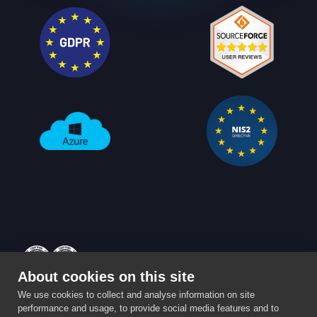
About cookies on this site
Powered by
Enterprise
⚡️ Partita IVA: IT03959590989 ⚡️
We use cookies to collect and analyse information on site
performance and usage, to provide social media features and to
Privacy & Cookie policy