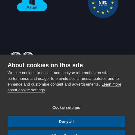
About cookies on this site
Powered by
Enterprise
⚡️ Partita IVA: IT03959590989 ⚡️
We use cookies to collect and analyse information on site
performance and usage, to provide social media features and to
Privacy & Cookie policy
enhance and customise content and advertisements.
Learn more
Sede Operativa: Via A. Bellini 7, Roè Volciano (Brescia) -
about cookie settings
25079
STATUS:
TUTTI I SISTEMI OPERATIVI
.
Cookie settings
Deny all