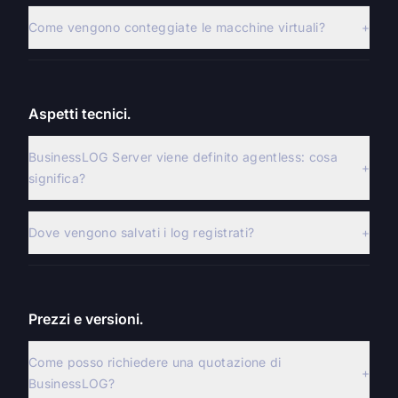
Come vengono conteggiate le macchine virtuali?
+
Aspetti tecnici.
BusinessLOG Server viene definito agentless: cosa
+
significa?
Dove vengono salvati i log registrati?
+
Prezzi e versioni.
Come posso richiedere una quotazione di
+
BusinessLOG?