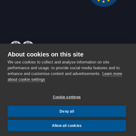
About cookies on this site
Powered by
Enterprise
⚡️ Partita IVA: IT03959590989 ⚡️
We use cookies to collect and analyse information on site
performance and usage, to provide social media features and to
Privacy & Cookie policy
enhance and customise content and advertisements.
Learn more
Sede Operativa: Via A. Bellini 7, Roè Volciano (Brescia) -
about cookie settings
25079
STATUS:
TUTTI I SISTEMI OPERATIVI
.
Cookie settings
Deny all
Allow all cookies