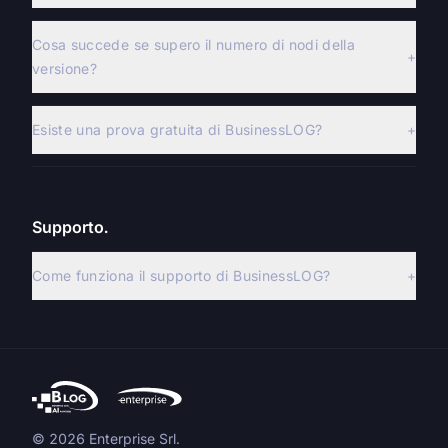
Cosa succede se supero il numero di nodi della
+
versione?
Esiste una prova gratuita di BusinessLOG?
+
Supporto.
Come funziona il supporto di BusinessLOG?
+
© 2026 Enterprise Srl.